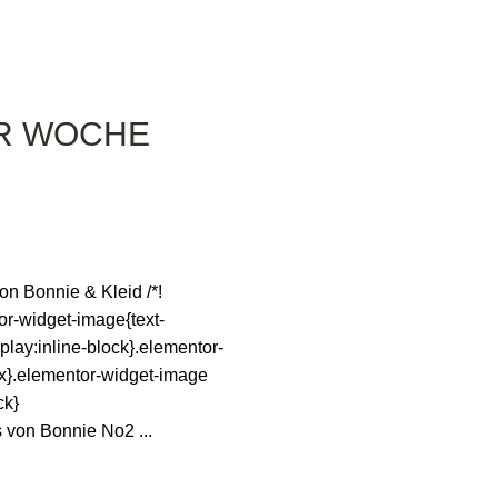
ER WOCHE
& Kleid /*!
tor-widget-image{text-
play:inline-block}.elementor-
px}.elementor-widget-image
ck}
e No2 ...