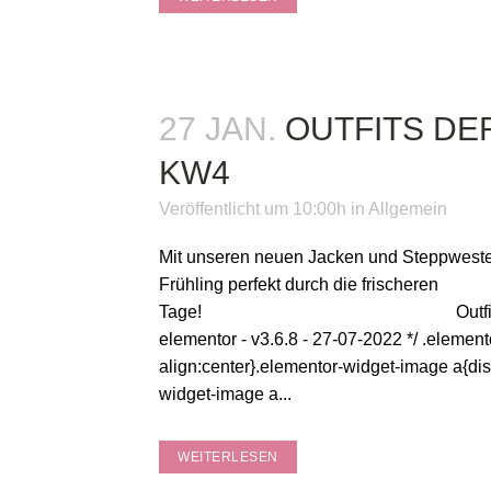
27 JAN.
OUTFITS D
KW4
Veröffentlicht um 10:00h
in
Allgemein
Mit unseren neuen Jacken und Steppweste
Frühling perfekt durch die frischeren
Tage! Outfits von Bonn
elementor - v3.6.8 - 27-07-2022 */ .elemen
align:center}.elementor-widget-image a{dis
widget-image a...
WEITERLESEN