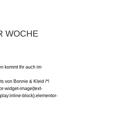
ER WOCHE
n kommt Ihr auch im
ie & Kleid /*!
tor-widget-image{text-
play:inline-block}.elementor-