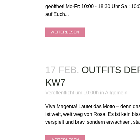
geöffnet! Mo-Fr: 10:00 - 18:30 Uhr Sa : 10:
auf Euch...
WEITERLESEN
17 FEB.
OUTFITS D
KW7
Veröffentlicht um 10:00h
in
Allgemein
Viva Magenta! Lautet das Motto – denn da
ist weit, weit weg von Rosa. Es ist kein b
verspielt und brav, sondern erwachsen, star