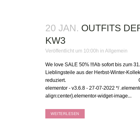
20 JAN.
OUTFITS D
KW3
Veröffentlicht um 10:00h
in
Allgemein
We love SALE 50% !!!Ab sofort bis zum 31.
Lieblingsteile aus der Herbst-Winter-Kollek
reduziert. Outfits von B
elementor - v3.6.8 - 27-07-2022 */ .elemen
align:center}.elementor-widget-image...
WEITERLESEN