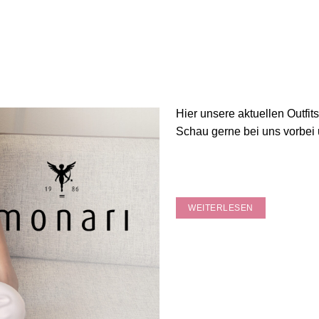
10 MÄRZ
OUT
KW 10
Veröffentlicht um 10:00h
in
A
Hier unsere aktuellen Outfi
Schau gerne bei uns vorbei 
Outfits von 
Outfits von
WEITERLESEN