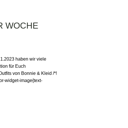
ER WOCHE
1.2023 haben wir viele
tion für Euch
onnie & Kleid /*!
tor-widget-image{text-