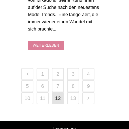
von Mikado für seine Kundinnen
auf der Suche nach den neuestens
Mode-Trends. Eine lange Zeit, die
immer wieder einen Wandel mit
sich brachte...
WEITERLESEN
1
2
3
4
5
6
7
8
9
10
11
12
13
Impressum