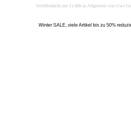
Veröffentlicht um 11:40h
in
Allgemein
von
Uwe Gr
Winter SALE, viele Artikel bis zu 50% reduzie
Outfits von B
Outfits von 