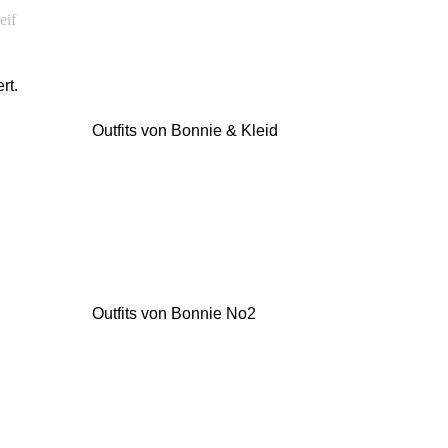
eif
rt.
onnie & Kleid
Bonnie No2