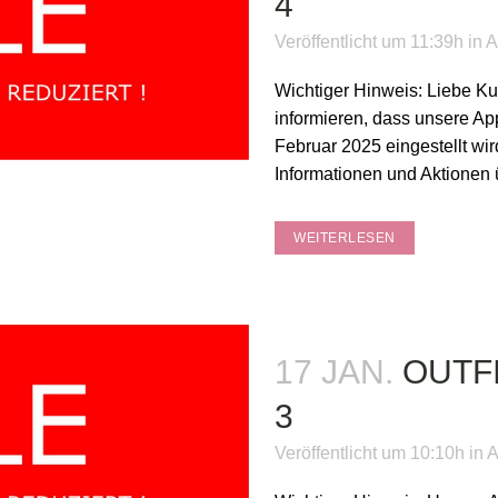
4
Veröffentlicht um 11:39h
in
A
Wichtiger Hinweis: Liebe K
informieren, dass unsere Ap
Februar 2025 eingestellt wi
Informationen und Aktionen
WEITERLESEN
17 JAN.
OUTF
3
Veröffentlicht um 10:10h
in
A