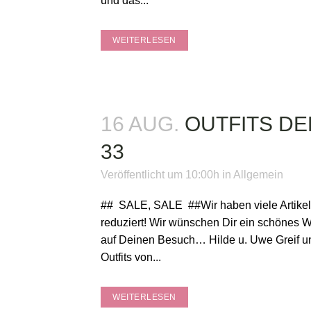
und das...
WEITERLESEN
16 AUG.
OUTFITS D
33
Veröffentlicht um 10:00h
in
Allgemein
## SALE, SALE ##Wir haben viele Artike
reduziert! Wir wünschen Dir ein schönes
auf Deinen Besuch… Hilde u. Uwe Greif 
Outfits von...
WEITERLESEN