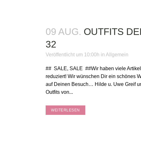
09 AUG.
OUTFITS D
32
Veröffentlicht um 10:00h
in
Allgemein
## SALE, SALE ##Wir haben viele Artike
reduziert! Wir wünschen Dir ein schönes
auf Deinen Besuch… Hilde u. Uwe Greif 
Outfits von...
WEITERLESEN