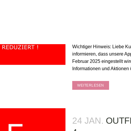
31 JAN.
OUTF
5
Veröffentlicht um 10:00h
in
A
Wichtiger Hinweis: Liebe K
informieren, dass unsere Ap
Februar 2025 eingestellt wi
Informationen und Aktionen
WEITERLESEN
24 JAN.
OUTF