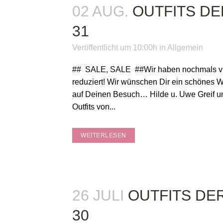
02 AUG.
OUTFITS D
31
Veröffentlicht um 10:00h
in
Allgemein
## SALE, SALE ##Wir haben nochmals viel
reduziert! Wir wünschen Dir ein schönes
auf Deinen Besuch… Hilde u. Uwe Greif 
Outfits von...
WEITERLESEN
26 JULI
OUTFITS DE
30