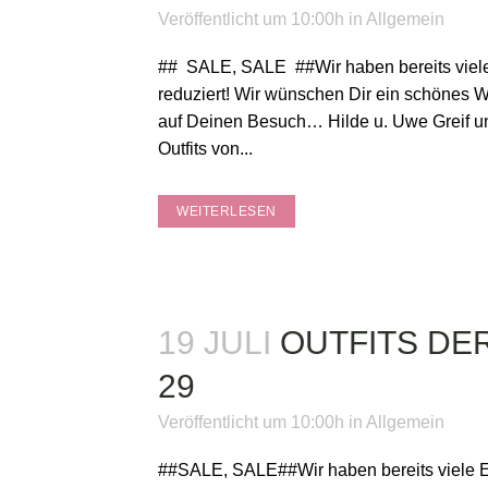
Veröffentlicht um 10:00h
in
Allgemein
## SALE, SALE ##Wir haben bereits viele 
reduziert! Wir wünschen Dir ein schönes
auf Deinen Besuch… Hilde u. Uwe Greif 
Outfits von...
WEITERLESEN
19 JULI
OUTFITS DE
29
Veröffentlicht um 10:00h
in
Allgemein
##SALE, SALE##Wir haben bereits viele Ei