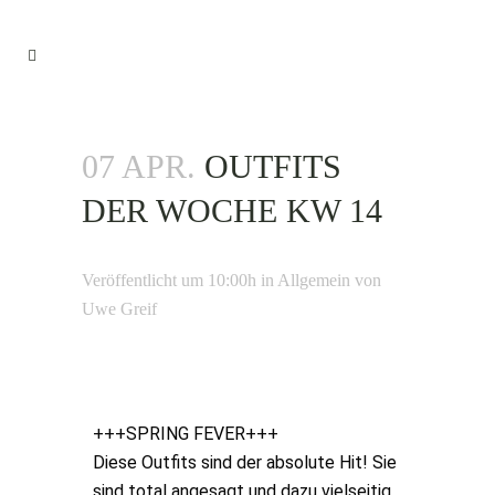
07 APR.
OUTFITS
DER WOCHE KW 14
Veröffentlicht um 10:00h
in
Allgemein
von
Uwe Greif
+++SPRING FEVER+++
Diese Outfits sind der absolute Hit! Sie
sind total angesagt und dazu vielseitig