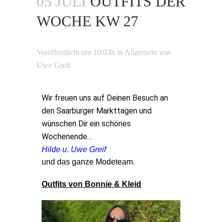
05 JULI
OUTFITS DER
WOCHE KW 27
Veröffentlicht um 10:03h
in
Allgemein
von
Uwe Greif
Wir freuen uns auf Deinen Besuch an
den Saarburger Markttagen und
wünschen Dir ein schönes
Wochenende…
Hilde u. Uwe Greif
und das ganze Modeteam.
Outfits von Bonnie & Kleid