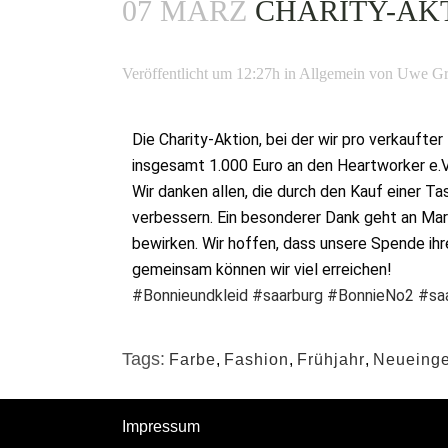
07 MÄRZ
CHARITY-AK
Veröffentlicht um 12:27h
in
Allgemein
von
Uwe Gr
Die Charity-Aktion, bei der wir pro verkauft
insgesamt 1.000 Euro an den Heartworker e.V.
Wir danken allen, die durch den Kauf einer
verbessern. Ein besonderer Dank geht an Marg
bewirken. Wir hoffen, dass unsere Spende ihre
gemeinsam können wir viel erreichen!
#Bonnieundkleid
#saarburg
#BonnieNo2
#sa
Tags:
Farbe
,
Fashion
,
Frühjahr
,
Neueinge
Impressum