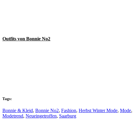
Outfits von Bonnie No2
Tags:
Bonnie & Kleid
,
Bonnie No2
,
Fashion
,
Herbst Winter Mode
,
Mode
,
Modetrend
,
Neueingetroffen
,
Saarburg