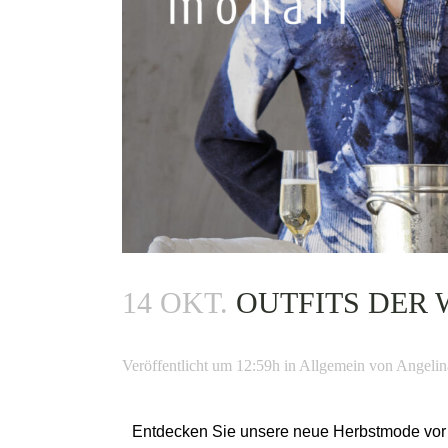
14 OKT.
OUTFITS DER
Veröffentlicht um 12:59h
in
Allgemein
von
Angelin
Entdecken Sie unsere neue Herbstmode vor O